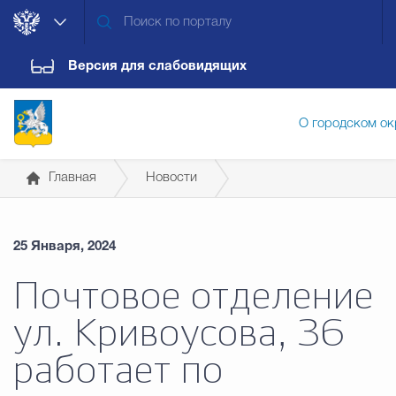
Версия для слабовидящих
О городском ок
Главная
Новости
Администрация городского ок
25 Января, 2024
Дума городского округа
Докум
Почтовое отделение
ул. Кривоусова, 36
Новости
Обращения граждан
Конт
работает по