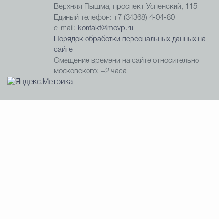
Верхняя Пышма, проспект Успенский, 115
Единый телефон: +7 (34368) 4-04-80
e-mail:
kontakt@movp.ru
Порядок обработки персональных данных на
сайте
Смещение времени на сайте относительно
московского: +2 часа