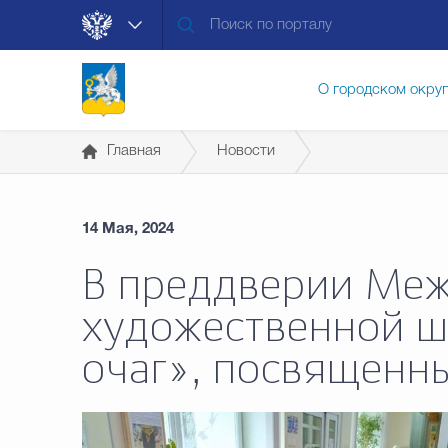
О городском окру
Главная
Новости
Контакты
Мун
14 Мая, 2024
Муниципальные ус
В преддверии Меж
художественной ш
Общественная без
очаг», посвященн
Открытые данные