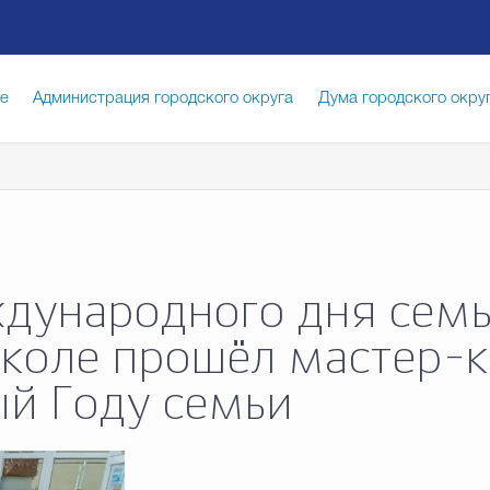
ге
Администрация городского округа
Дума городского окру
иципальная служба
Противодействие коррупции
Город
луги
Общество
Счётная палата Городского округа
Изб
дународного дня семь
коле прошёл мастер-
опасность
Градостроительство и землепользование
ый Году семьи