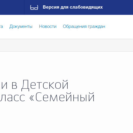
Версия для слабовидящих
га
Документы
Новости
Обращения граждан
ская среда
Социальная сфера
Экономика
ирательная комиссия
Гостям Городского округа
и в Детской
класс «Семейный
Государственные организации информируют