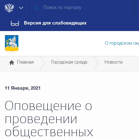
Версия для слабовидящих
О городском ок
Главная
Городская среда
Новости
Администрация городского ок
11 Января, 2021
Дума городского округа
Докум
Оповещение о
проведении
Новости
Обращения граждан
Конт
общественных