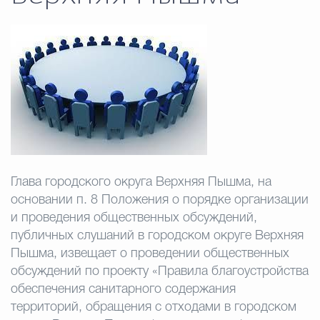
Избирательная коми
Гостям Городского ок
Общественная безопасн
Глава городского округа Верхняя Пышма, на
основании п. 8 Положения о порядке организации
Градостроительство и землепользов
и проведения общественных обсуждений,
публичных слушаний в городском округе Верхняя
Пышма, извещает о проведении общественных
Государственные организации информи
обсуждений по проекту «Правила благоустройства
обеспечения санитарного содержания
территорий, обращения с отходами в городском
Открытые да