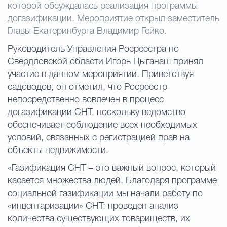
которой обсуждалась реализация программы
догазификации. Мероприятие открыл заместитель
Избирательная коми
Главы Екатеринбурга Владимир Гейко.
Руководитель Управления Росреестра по
Свердловской области Игорь Цыганаш принял
Гостям Городского ок
участие в данном мероприятии. Приветствуя
садоводов, он отметил, что Росреестр
непосредственно вовлечен в процесс
Общественная безопасн
догазификации СНТ, поскольку ведомство
обеспечивает соблюдение всех необходимых
условий, связанных с регистрацией прав на
Градостроительство и землепользов
объекты недвижимости.
«Газификация СНТ – это важный вопрос, который
касается множества людей. Благодаря программе
Государственные организации информи
социальной газификации мы начали работу по
«инвентаризации» СНТ: проведен анализ
количества существующих товариществ, их
Открытые да