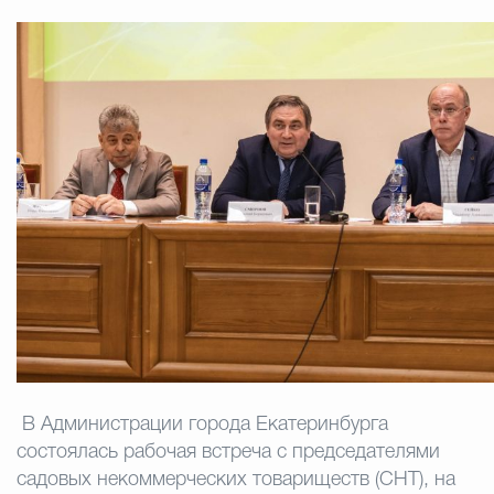
Муниципальная сл
Противодействие корру
Городская среда
Социальная с
Экономика
Муниципальные ус
Обще
В Администрации города Екатеринбурга
состоялась рабочая встреча с председателями
Счётная палата Городского ок
садовых некоммерческих товариществ (СНТ), на