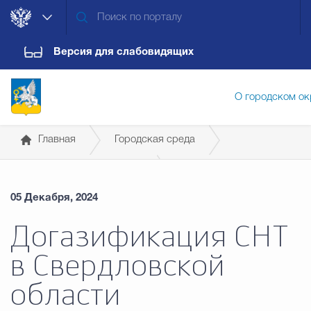
Версия для слабовидящих
О городском ок
Главная
Городская среда
Администрация городского ок
Социальная газификация
05 Декабря, 2024
Дума городского округа
Докум
Догазификация СНТ
в Свердловской
Новости
Обращения граждан
Конт
области