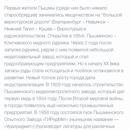
Первые жители Пышмы (среди них было немало
старообрядцев) занимались ямщичеством на "большой
верхотурской дороге" (Екатеринбург – Невьянск –
Нижний Тагил – Кушва – Верхотурье) и
рудоискательством. Открытие в 1854г. Пышминско –
Ключевского медного рудника. Через 2 года после
запуска рудника, рядом с ним появился небольшой
медеплавильный завод, который и стал
градообразующим предприятием. Но к началу XX века
запасы руды стали истощаться и посёлок остановился в
развитии. Новый толчок росту города дала
индустриализация. В 1929 году началось строительство
Пышминского медеэлектролитного завода, который дал
первую медь в 1934 году. После Второй мировой войны,
в городе появилось ещё несколько промышленных
предприятий. В 1958 году состоялся пуск Пышминского
Опытного Завода «ГИРедМет» (нынешнее название —
«Уралредмет») (производит лигатуры для различных