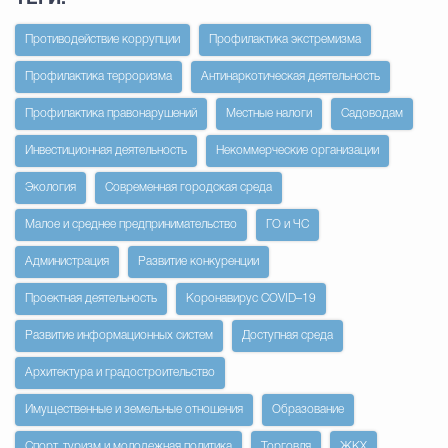
Противодействие коррупции
Профилактика экстремизма
Профилактика терроризма
Антинаркотическая деятельность
Профилактика правонарушений
Местные налоги
Садоводам
Инвестиционная деятельность
Некоммерческие организации
Экология
Современная городская среда
Малое и среднее предпринимательство
ГО и ЧС
Администрация
Развитие конкуренции
Проектная деятельность
Коронавирус COVID–19
Развитие информационных систем
Доступная среда
Архитектура и градостроительство
Имущественные и земельные отношения
Образование
Спорт, туризм и молодежная политика
Торговля
ЖКХ