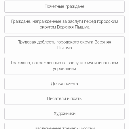
Почетные граждане
Избирательная коми
Граждане, награжденные за заслуги перед городским
округом Верхняя Пышма
Гостям Городского ок
Трудовая доблесть городского округа Верхняя
Пышма
Общественная безопасн
Граждане, награжденные за заслуги в муниципальном
управлении
Градостроительство и землепользов
Доска почета
Писатели и поэты
Государственные организации информи
Художники
Открытые да
Заслуженные тренеры России