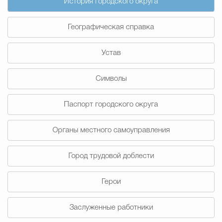
История городского округа
Муниципальная сл
Географическая справка
Противодействие корру
Устав
Символы
Городская среда
Социальная с
Паспорт городского округа
Экономика
Муниципальные ус
Органы местного самоуправления
Город трудовой доблести
Обще
Герои
Счётная палата Городского ок
Заслуженные работники