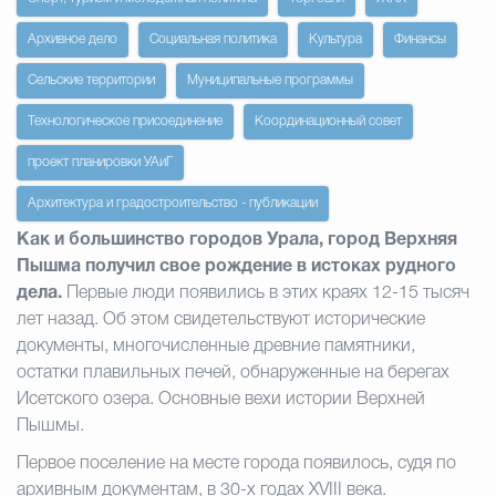
Архивное дело
Социальная политика
Культура
Финансы
Сельские территории
Муниципальные программы
Технологическое присоединение
Координационный совет
проект планировки УАиГ
Архитектура и градостроительство - публикации
Как и большинство городов Урала, город Верхняя
Пышма получил свое рождение в истоках рудного
дела.
Первые люди появились в этих краях 12-15 тысяч
лет назад. Об этом свидетельствуют исторические
документы, многочисленные древние памятники,
остатки плавильных печей, обнаруженные на берегах
Исетского озера. Основные вехи истории Верхней
Пышмы.
Первое поселение на месте города появилось, судя по
архивным документам, в 30-х годах XVIII века.