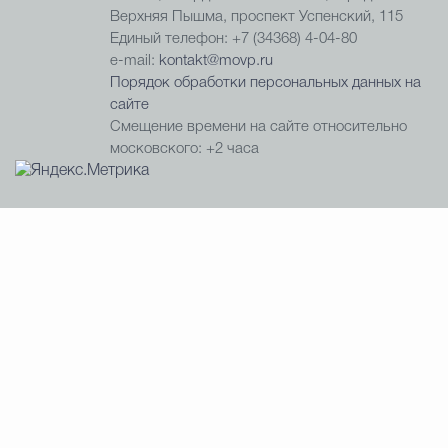
Верхняя Пышма, проспект Успенский, 115
Единый телефон: +7 (34368) 4-04-80
e-mail:
kontakt@movp.ru
Порядок обработки персональных данных на
сайте
Смещение времени на сайте относительно
московского: +2 часа