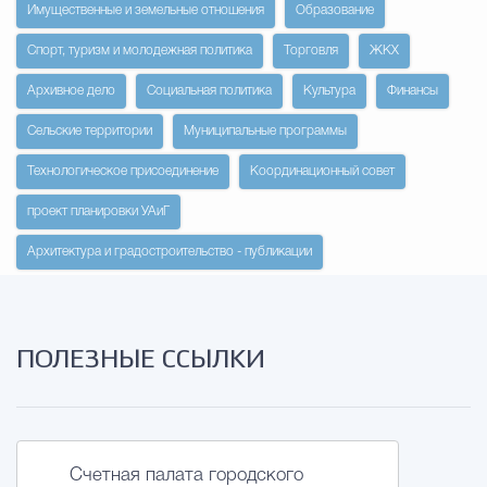
Имущественные и земельные отношения
Образование
Избирательная коми
Спорт, туризм и молодежная политика
Торговля
ЖКХ
Архивное дело
Социальная политика
Культура
Финансы
Сельские территории
Муниципальные программы
Гостям Городского ок
Технологическое присоединение
Координационный совет
проект планировки УАиГ
Общественная безопасн
Архитектура и градостроительство - публикации
Градостроительство и землепользов
ПОЛЕЗНЫЕ ССЫЛКИ
Государственные организации информи
Счетная палата городского
Открытые да