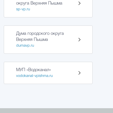
округа Верхняя Пышма
sp-vp.ru
Дума городского округа
Верхняя Пышма
dumavp.ru
МУП «Водоканал»
vodokanal-vpishma.ru