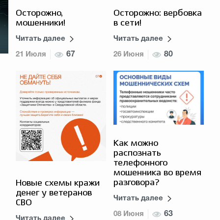
Осторожно: вербовка
Осторожно,
в сети!
мошенники!
Читать далее
Читать далее
26 Июня
80
21 Июля
67
Как можно
распознать
телефонного
мошенника во время
разговора?
Новые схемы кражи
денег у ветеранов
Читать далее
СВО
08 Июня
63
Читать далее