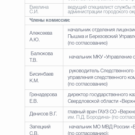
Емелина
ведущий специалист службы 
С.И.
администрации городского ок
Члены комиссии:
начальник отделения лиценз
А
лексеева
Пышма и Березовский Управл
А.Ю.
(по согласованию)
Балюкова
начальник МКУ «Управление о
Т.В.
руководитель Следственного 
Бисинбаев
управления следственного ко
К.М.
(по согласованию)
Гренадерова
директор государственного к
Е.В.
Свердловской области «Верхн
главный врач ГАУЗ СО «Верх
Денисов В.Г.
им. П.Д. Бородина» (по согла
Запецкий
начальник МО МВД России «
С.В.
(по согласованию);