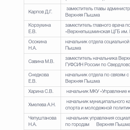
заместитель главы администр
Карпов Д.Г.
Верхняя Пышма
Корзухина
заместитель главного врача 
Е.В.
«Верхнепышминская ЦГБ им. П
Осокина
начальник отдела социальной
Н.А.
Пышма
заместитель начальника Вер
Савина М.В.
ГУФСИН России по Свердловск
Снедкова
начальник отдела по связям 
Е.В.
Верхняя Пышма
Харина С.В.
начальник МКУ «Управление к
начальник муниципального к
Хмелева А.Н.
спорта и молодежной политик
Чепуштанова
начальник управления социал
Н.А.
по городам Верхняя Пышма и