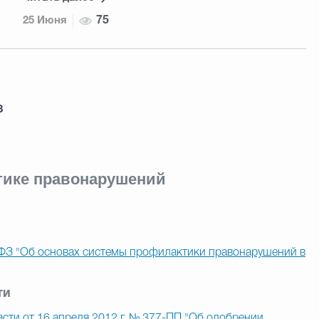
25 Июня
75
3
тике правонарушений
-ФЗ "Об основах системы профилактики правонарушений в
ти
сти от 16 апреля 2012 г. № 377-ПП "Об одобрении