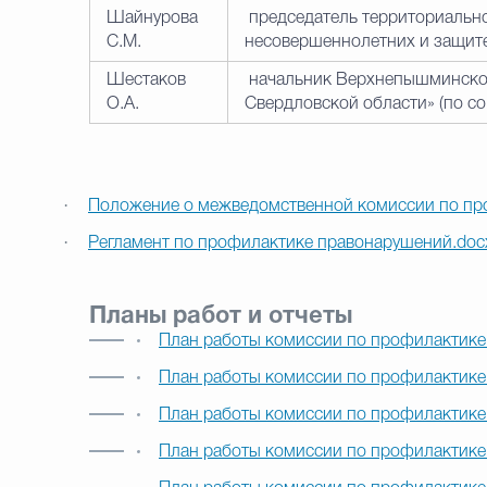
Шайнурова
председатель территориальн
С.М.
несовершеннолетних и защите 
Шестаков
начальник Верхнепышминско
О.А.
Свердловской области» (по с
·
Положение о межведомственной комиссии по пр
·
Регламент по профилактике правонарушений.doc
Планы работ и отчеты
План работы комиссии по профилактике
План работы комиссии по профилактике
План работы комиссии по профилактике
План работы комиссии по профилактике