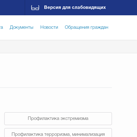
Версия для слабовидящих
га
Документы
Новости
Обращения граждан
ская среда
Социальная сфера
Экономика
ирательная комиссия
Гостям Городского округа
Государственные организации информируют
Профилактика экстремизма
Профилактика терроризма, минимализация