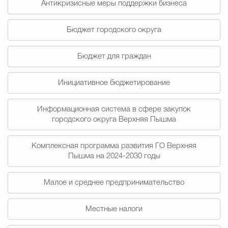
Антикризисные меры поддержки бизнеса
Муниципальная сл
Бюджет городского округа
Противодействие корру
Бюджет для граждан
Инициативное бюджетирование
Городская среда
Социальная с
Информационная система в сфере закупок
городского округа Верхняя Пышма
Экономика
Муниципальные ус
Комплексная программа развития ГО Верхняя
Пышма на 2024-2030 годы
Обще
Малое и среднее предпринимательство
Местные налоги
Счётная палата Городского ок