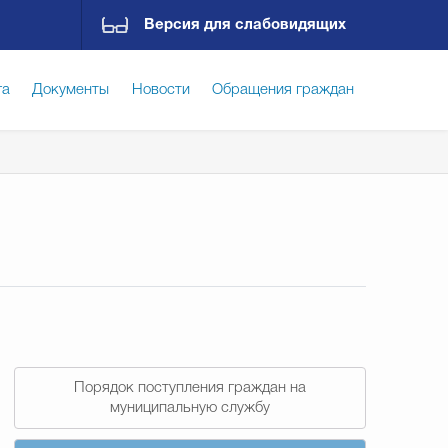
Версия для слабовидящих
га
Документы
Новости
Обращения граждан
ская среда
Социальная сфера
Экономика
ирательная комиссия
Гостям Городского округа
Государственные организации информируют
Порядок поступления граждан на
муниципальную службу