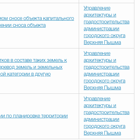
Управление
архитектуры и
мом сносе объекта капитального
градостроительства
шении сноса объекта
администрации
городского округа
Верхняя Пышма
Управление
ков в составе таких земель к
архитектуры и
еревод земель и земельных
градостроительства
ной категории в другую
администрации
городского округа
Верхняя Пышма
Управление
архитектуры и
градостроительства
ии по планировке территории
администрации
городского округа
Верхняя Пышма