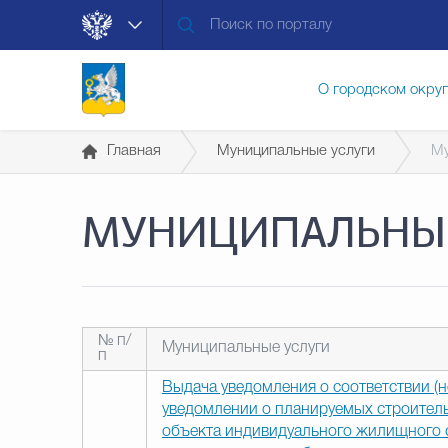
О городском окру
Главная
Муниципальные услуги
Му
Контакты
Мун
МУНИЦИПАЛЬНЫЕ
Муниципальные ус
Общественная без
№ п/
Муниципальные услуги
п
Выдача уведомления о соответствии (н
уведомлении о планируемых строитель
Открытые данные
объекта индивидуального жилищного с