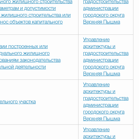
ьного жилищного строительства
градостроительства
раметрам и допустимости
администрации
 жилищного строительства или
городского округа
снос объектов капитального
Верхняя Пышма
Управление
вии построенных или
архитектуры и
идуального жилищного
градостроительства
бованиям законодательства
администрации
ельной деятельности
городского округа
Верхняя Пышма
Управление
архитектуры и
градостроительства
ельного участка
администрации
городского округа
Верхняя Пышма
Управление
архитектуры и