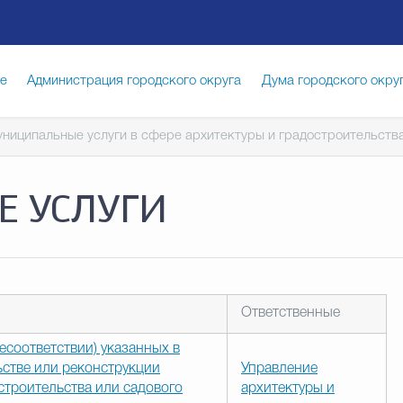
ге
Администрация городского округа
Дума городского окру
ниципальные услуги в сфере архитектуры и градостроительств
иципальная служба
Противодействие коррупции
Город
 УСЛУГИ
луги
Общество
Счётная палата Городского округа
Изб
опасность
Градостроительство и землепользование
Ответственные
есоответствии) указанных в
стве или реконструкции
Управление
троительства или садового
архитектуры и