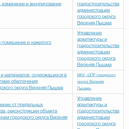
, изменение и аннулирование
градостроительства
администрации
городского округа
Верхняя Пышма
Управление
архитектуры и
е помещение и нежилого
градостроительства
администрации
городского округа
Верхняя Пышма
 и материалов, содержащихся в
МКУ «ЦПР городского
теме обеспечения
округа Верхняя
дского округа Верхняя Пышма
Пышма»
Управление
нение от предельных
архитектуры и
ва, реконструкции объекта
градостроительства
ории городского округа Верхняя
администрации
городского округа