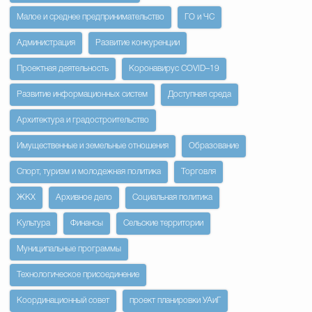
Малое и среднее предпринимательство
ГО и ЧС
Администрация
Развитие конкуренции
Проектная деятельность
Коронавирус COVID–19
Развитие информационных систем
Доступная среда
Архитектура и градостроительство
Имущественные и земельные отношения
Образование
Спорт, туризм и молодежная политика
Торговля
ЖКХ
Архивное дело
Социальная политика
Культура
Финансы
Сельские территории
Муниципальные программы
Технологическое присоединение
Координационный совет
проект планировки УАиГ