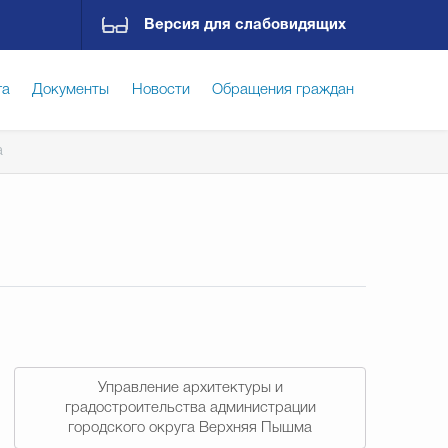
Версия для слабовидящих
га
Документы
Новости
Обращения граждан
а
ская среда
Социальная сфера
Экономика
ирательная комиссия
Гостям Городского округа
Государственные организации информируют
Управление архитектуры и
градостроительства администрации
городского округа Верхняя Пышма