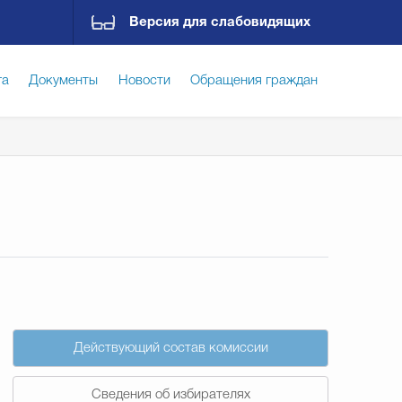
Версия для слабовидящих
га
Документы
Новости
Обращения граждан
ская среда
Социальная сфера
Экономика
ирательная комиссия
Гостям Городского округа
Государственные организации информируют
Действующий состав комиссии
Сведения об избирателях