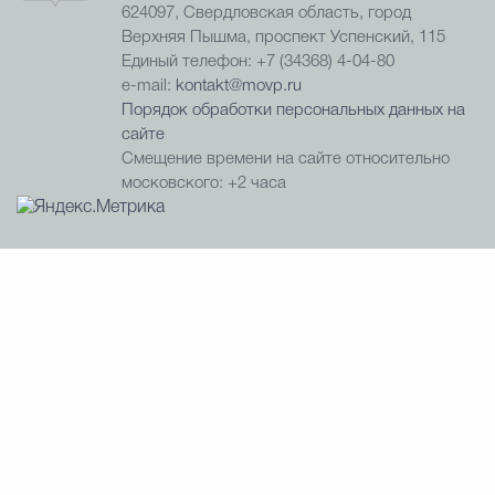
624097, Свердловская область, город
Верхняя Пышма, проспект Успенский, 115
Единый телефон: +7 (34368) 4-04-80
e-mail:
kontakt@movp.ru
Порядок обработки персональных данных на
сайте
Смещение времени на сайте относительно
московского: +2 часа