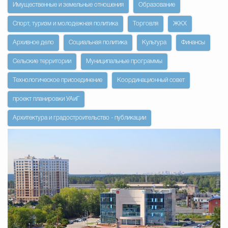
Имущественные и земельные отношения
Образование
Избирательная коми
Спорт, туризм и молодежная политика
Торговля
ЖКХ
Архивное дело
Социальная политика
Культура
Финансы
Сельские территории
Муниципальные программы
Гостям Городского ок
Технологическое присоединение
Координационный совет
проект планировки УАиГ
Общественная безопасн
Архитектура и градостроительство - публикации
Градостроительство и землепользов
Государственные организации информи
Открытые да