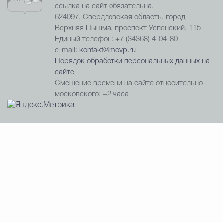
ссылка на сайт обязательна.
624097, Свердловская область, город
Верхняя Пышма, проспект Успенский, 115
Единый телефон: +7 (34368) 4-04-80
e-mail:
kontakt@movp.ru
Порядок обработки персональных данных на
сайте
Смещение времени на сайте относительно
московского: +2 часа