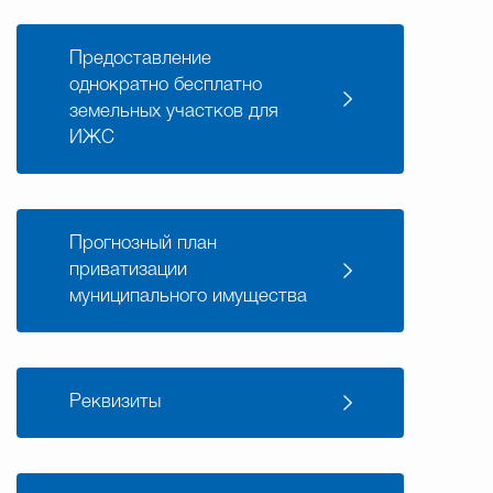
Избирательная коми
Предоставление
однократно бесплатно
земельных участков для
Гостям Городского ок
ИЖС
Общественная безопасн
Прогнозный план
приватизации
муниципального имущества
Градостроительство и землепользов
Государственные организации информи
Реквизиты
Открытые да