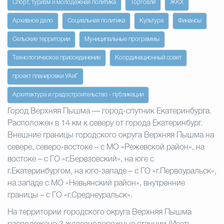
Спорт, туризм и молодежная политика
Торговля
ЖКХ
Архивное дело
Социальная политика
Культура
Финансы
Избирательная коми
Сельские территории
Муниципальные программы
Технологическое присоединение
Координационный совет
Гостям Городского ок
проект планировки УАиГ
Архитектура и градостроительство - публикации
Общественная безопасн
Город Верхняя Пышма — город-спутник Екатеринбурга.
Расположен в 14 км к северу от города Екатеринбург.
Внешние границы городского округа Верхняя Пышма на
Градостроительство и землепользов
севере, северо-востоке – с МО «Режевской район», на
востоке – с ГО «г.Березовский», на юге с
г.Екатеринбургом, на юго-западе – с ГО «г.Первоуральск»,
Государственные организации информи
на западе с МО «Невьянский район», внутренние
границы – с ГО «г.Среднеуральск».
На территории городского округа Верхняя Пышма
Открытые да