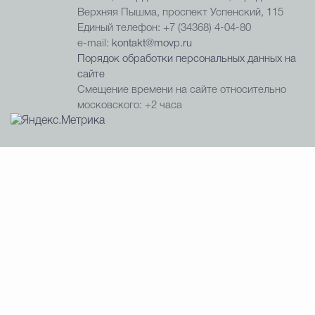
Верхняя Пышма, проспект Успенский, 115
Единый телефон: +7 (34368) 4-04-80
e-mail:
kontakt@movp.ru
Порядок обработки персональных данных на
сайте
Смещение времени на сайте относительно
московского: +2 часа