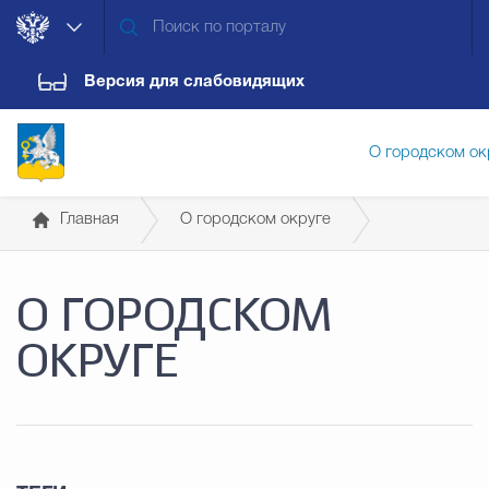
Версия для слабовидящих
О городском ок
Главная
О городском округе
Администрация городского ок
Географическая справка
О ГОРОДСКОМ
Дума городского округа
Докум
ОКРУГЕ
Новости
Обращения граждан
Конт