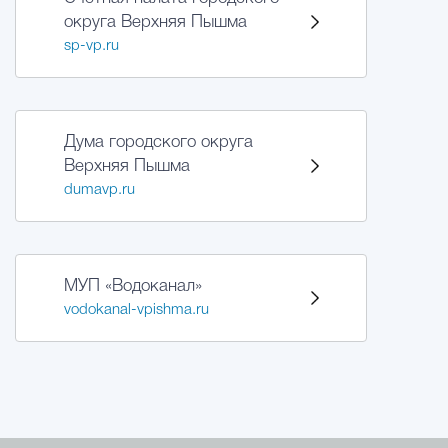
округа Верхняя Пышма
sp-vp.ru
Дума городского округа
Верхняя Пышма
dumavp.ru
МУП «Водоканал»
vodokanal-vpishma.ru