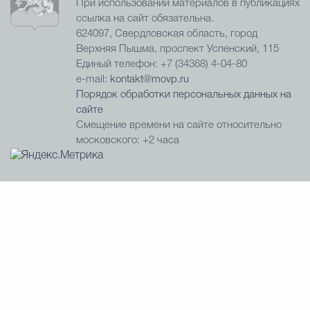
При использовании материалов в публикациях
ссылка на сайт обязательна.
624097, Свердловская область, город
Верхняя Пышма, проспект Успенский, 115
Единый телефон: +7 (34368) 4-04-80
e-mail:
kontakt@movp.ru
Порядок обработки персональных данных на
сайте
Смещение времени на сайте относительно
московского: +2 часа