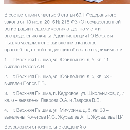
Избирательная коми
В соответствии с частью 9 статьи 69.1 Федерального
закона от 13 июля 2015 № 218-ФЗ «О государственной
регистрации недвижимости» отдел по учету и
Гостям Городского ок
распределению жилья Администрации ГО Верхняя
Пышма уведомляет о выявлении в качестве
правообладателей следующих объектов недвижимости.
Общественная безопасн
1.
г. Верхняя Пышма, ул. Юбилейная, д. 5, кв. 11 –
выявлен Васев А.В.
2.
г. Верхняя Пышма, ул. Юбилейная, д. 5, кв. 53 –
Градостроительство и землепользов
выявлен Попов Е.Б.
3.
г. Верхняя Пышма, п. Кедровое, ул. Школьников, д. 7,
кв. 6 – выявлены Лаврова О.А. и Лаврова В.В.
Государственные организации информи
4.
г. Верхняя Пышма, ул. Мичурина, д. 5, кв. 38 –
выявлены Кочетова И.С., Журавлев А.Н., Журавлева Н.И.
Возражения относительно сведений о
Открытые да