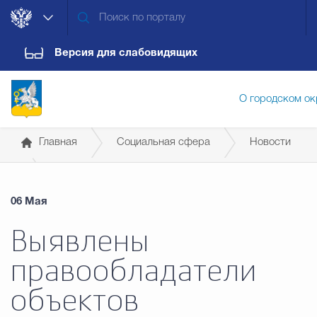
Версия для слабовидящих
О городском ок
Главная
Социальная сфера
Новости
Администрация городского ок
06 Мая
Дума городского округа
Докум
Выявлены
правообладатели
Новости
Обращения граждан
Конт
объектов