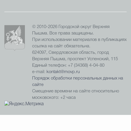
© 2010-2026 Городской округ Верхняя
Пышма. Все права защищены.
При использовании материалов в публикациях
ссылка на сайт обязательна.
624097, Свердловская область, город
Верхняя Пышма, проспект Успенский, 115
Единый телефон: +7 (34368) 4-04-80
e-mail:
kontakt@movp.ru
Порядок обработки персональных данных на
сайте
Смещение времени на сайте относительно
московского: +2 часа