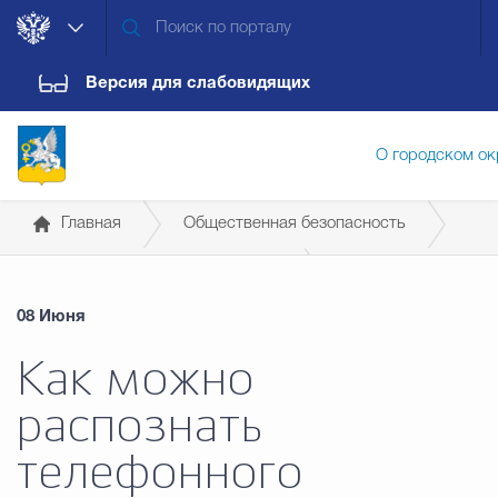
Версия для слабовидящих
О городском ок
Главная
Общественная безопасность
Администрация городского ок
Профилактика правонарушений
08 Июня
Дума городского округа
Докум
Как можно
распознать
Новости
Обращения граждан
Конт
телефонного