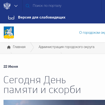
Версия для слабовидящих
О городском ок
Главная
Администрация городского округа
Администрация городского ок
Общественные советы
22 Июня
Общественная палата городского округа Верхняя
Дума городского округа
Докум
Сегодня День
Пышма
памяти и скорби
Новости
Обращения граждан
Конт