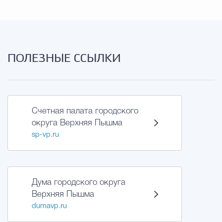
Муниципальная сл
Противодействие корру
ПОЛЕЗНЫЕ ССЫЛКИ
Городская среда
Социальная с
Счетная палата городского
округа Верхняя Пышма
Экономика
Муниципальные ус
sp-vp.ru
Обще
Дума городского округа
Верхняя Пышма
Счётная палата Городского ок
dumavp.ru