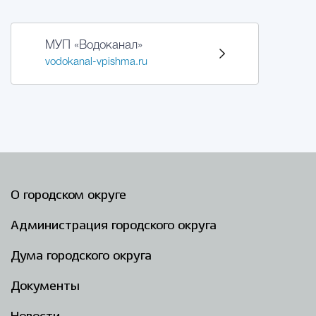
Избирательная коми
МУП «Водоканал»
vodokanal-vpishma.ru
Гостям Городского ок
Общественная безопасн
О городском округе
Градостроительство и землепользов
Администрация городского округа
Дума городского округа
Государственные организации информи
Документы
Открытые да