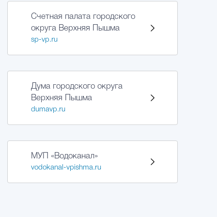
Муниципальная сл
Счетная палата городского
округа Верхняя Пышма
sp-vp.ru
Противодействие корру
Городская среда
Социальная с
Дума городского округа
Верхняя Пышма
dumavp.ru
Экономика
Муниципальные ус
МУП «Водоканал»
Обще
vodokanal-vpishma.ru
Счётная палата Городского ок