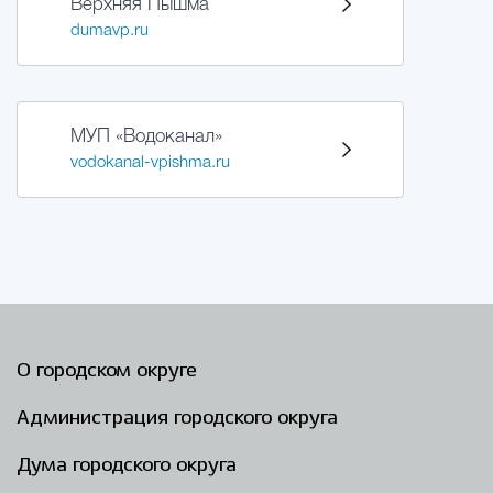
Верхняя Пышма
dumavp.ru
Избирательная коми
МУП «Водоканал»
Гостям Городского ок
vodokanal-vpishma.ru
Общественная безопасн
Градостроительство и землепользов
О городском округе
Государственные организации информи
Администрация городского округа
Дума городского округа
Открытые да