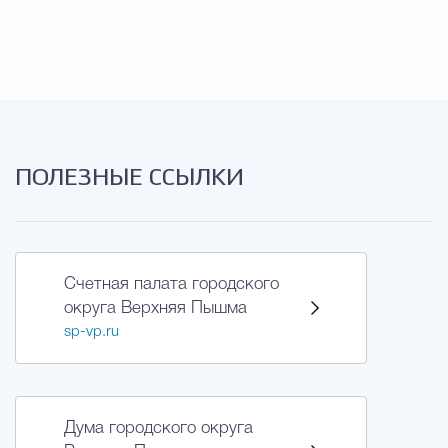
Муниципальная сл
Противодействие корру
Городская среда
Социальная с
ПОЛЕЗНЫЕ ССЫЛКИ
Экономика
Муниципальные ус
Счетная палата городского
округа Верхняя Пышма
sp-vp.ru
Обще
Счётная палата Городского ок
Дума городского округа