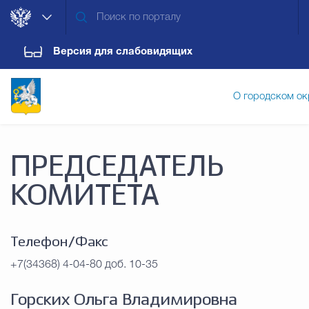
Версия для слабовидящих
О городском ок
Администрация городского ок
ПРЕДСЕДАТЕЛЬ
КОМИТЕТА
Дума городского округа
Докум
Телефон/Факс
Новости
Обращения граждан
Конт
+7(34368) 4-04-80 доб. 10-35
Горских Ольга Владимировна