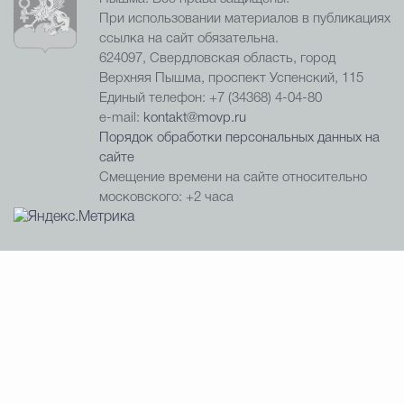
При использовании материалов в публикациях
ссылка на сайт обязательна.
624097, Свердловская область, город
Верхняя Пышма, проспект Успенский, 115
Единый телефон: +7 (34368) 4-04-80
e-mail:
kontakt@movp.ru
Порядок обработки персональных данных на
сайте
Смещение времени на сайте относительно
московского: +2 часа