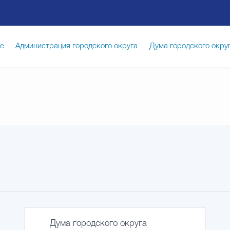
ге
Администрация городского округа
Дума городского окру
иципальная служба
Противодействие коррупции
Город
луги
Общество
Счётная палата Городского округа
Изб
опасность
Градостроительство и землепользование
Дума городского округа