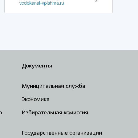
vodokanal-vpishma.ru
Документы
Муниципальная служба
Экономика
о
Избирательная комиссия
Государственные организации