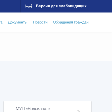
Версия для слабовидящих
га
Документы
Новости
Обращения граждан
ская среда
Социальная сфера
Экономика
ирательная комиссия
Гостям Городского округа
Государственные организации информируют
МУП «Водоканал»