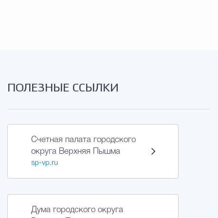
Муниципальная сл
Противодействие корру
Городская среда
Социальная с
ПОЛЕЗНЫЕ ССЫЛКИ
Экономика
Муниципальные ус
Счетная палата городского
округа Верхняя Пышма
Обще
sp-vp.ru
Счётная палата Городского ок
Дума городского округа