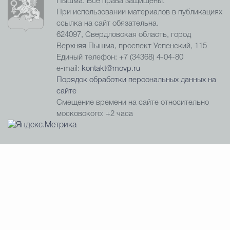
Пышма. Все права защищены.
При использовании материалов в публикациях
ссылка на сайт обязательна.
624097, Свердловская область, город
Верхняя Пышма, проспект Успенский, 115
Единый телефон: +7 (34368) 4-04-80
e-mail:
kontakt@movp.ru
Порядок обработки персональных данных на
сайте
Смещение времени на сайте относительно
московского: +2 часа