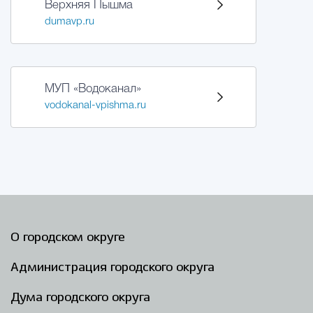
Верхняя Пышма
dumavp.ru
Избирательная коми
Гостям Городского ок
МУП «Водоканал»
vodokanal-vpishma.ru
Общественная безопасн
Градостроительство и землепользов
О городском округе
Государственные организации информи
Администрация городского округа
Дума городского округа
Открытые да