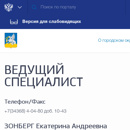
Версия для слабовидящих
О городском ок
Администрация городского ок
ВЕДУЩИЙ
СПЕЦИАЛИСТ
Дума городского округа
Докум
Телефон/Факс
Новости
Обращения граждан
Конт
+7(34368) 4-04-80 доб. 10-43
ЗОНБЕРГ Екатерина Андреевна