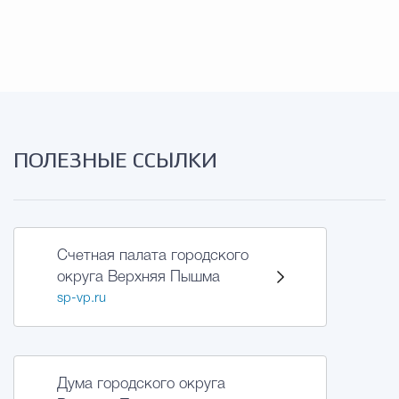
Муниципальная сл
Противодействие корру
Городская среда
Социальная с
ПОЛЕЗНЫЕ ССЫЛКИ
Экономика
Муниципальные ус
Счетная палата городского
округа Верхняя Пышма
Обще
sp-vp.ru
Счётная палата Городского ок
Дума городского округа