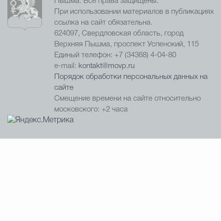
Пышма. Все права защищены.
При использовании материалов в публикациях
ссылка на сайт обязательна.
624097, Свердловская область, город
Верхняя Пышма, проспект Успенский, 115
Единый телефон: +7 (34368) 4-04-80
e-mail:
kontakt@movp.ru
Порядок обработки персональных данных на
сайте
Смещение времени на сайте относительно
московского: +2 часа