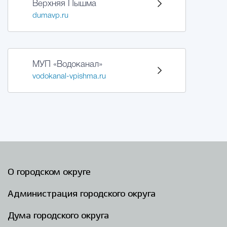
Верхняя Пышма
dumavp.ru
Избирательная коми
Гостям Городского ок
МУП «Водоканал»
vodokanal-vpishma.ru
Общественная безопасн
Градостроительство и землепользов
О городском округе
Государственные организации информи
Администрация городского округа
Дума городского округа
Открытые да