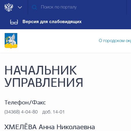
Версия для слабовидящих
О городском ок
Администрация городского ок
НАЧАЛЬНИК
УПРАВЛЕНИЯ
Дума городского округа
Докум
Телефон/Факс
Новости
Обращения граждан
Конт
(34368) 4-04-80
доб. 14-01
ХМЕЛЁВА Анна Николаевна