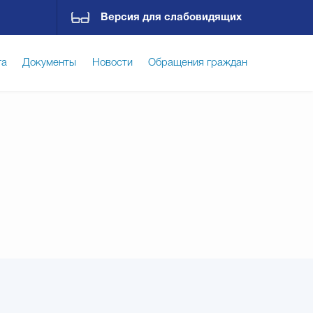
Версия для слабовидящих
га
Документы
Новости
Обращения граждан
ская среда
Социальная сфера
Экономика
ирательная комиссия
Гостям Городского округа
Государственные организации информируют