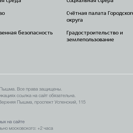
ая среда
Социальная сфера
во
Счётная палата Городског
округа
енная безопасность
Градостроительство и
землепользование
 Пышма. Все права защищены.
кациях ссылка на сайт обязательна.
 Верхняя Пышма, проспект Успенский, 115
ых на сайте
ьно московского: +2 часа