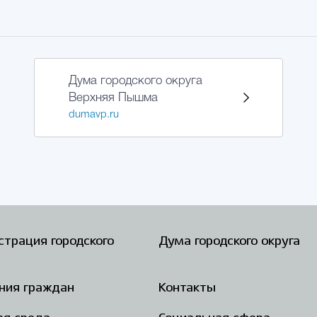
Дума городского округа
Верхняя Пышма
dumavp.ru
трация городского
Дума городского округа
ния граждан
Контакты