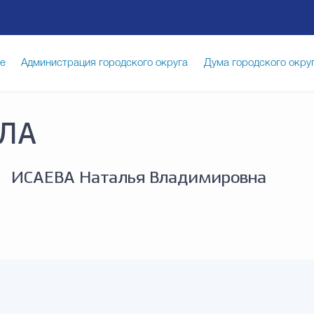
ге
Администрация городского округа
Дума городского окру
иципальная служба
Противодействие коррупции
Город
ЛА
луги
ИСАЕВА Наталья Владимировна
Общество
Счётная палата Городского округа
Изб
опасность
Градостроительство и землепользование