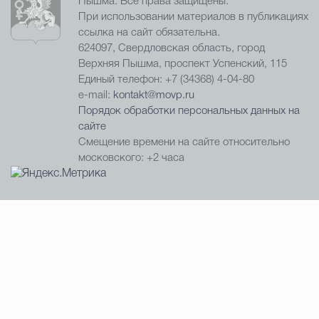
Пышма. Все права защищены.
При использовании материалов в публикациях
ссылка на сайт обязательна.
624097, Свердловская область, город
Верхняя Пышма, проспект Успенский, 115
Единый телефон: +7 (34368) 4-04-80
e-mail:
kontakt@movp.ru
Порядок обработки персональных данных на
сайте
Смещение времени на сайте относительно
московского: +2 часа