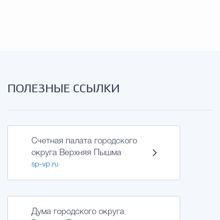
Муниципальная сл
Противодействие корру
Городская среда
Социальная с
ПОЛЕЗНЫЕ ССЫЛКИ
Экономика
Муниципальные ус
Счетная палата городского
округа Верхняя Пышма
Обще
sp-vp.ru
Счётная палата Городского ок
Дума городского округа