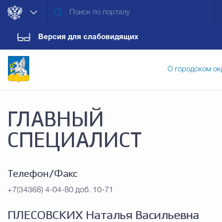
Версия для слабовидящих
О городском ок
Администрация городского ок
ГЛАВНЫЙ
СПЕЦИАЛИСТ
Дума городского округа
Докум
Телефон/Факс
Новости
Обращения граждан
Конт
+7(34368) 4-04-80 доб. 10-71
ПЛЕСОВСКИХ Наталья Васильевна