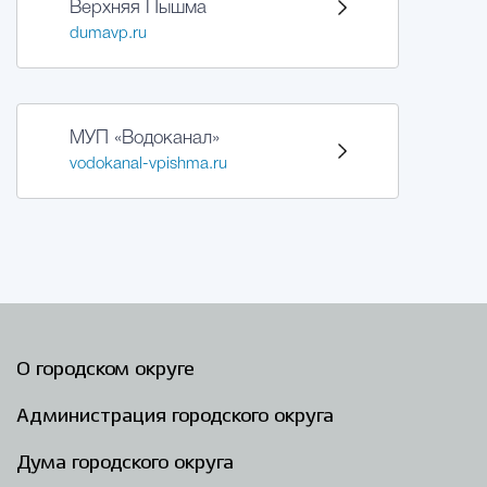
Верхняя Пышма
dumavp.ru
Избирательная коми
Гостям Городского ок
МУП «Водоканал»
vodokanal-vpishma.ru
Общественная безопасн
Градостроительство и землепользов
О городском округе
Государственные организации информи
Администрация городского округа
Дума городского округа
Открытые да