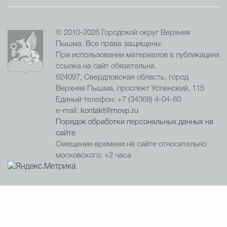
© 2010-2026 Городской округ Верхняя
Пышма. Все права защищены.
При использовании материалов в публикациях
ссылка на сайт обязательна.
624097, Свердловская область, город
Верхняя Пышма, проспект Успенский, 115
Единый телефон: +7 (34368) 4-04-80
e-mail:
kontakt@movp.ru
Порядок обработки персональных данных на
сайте
Смещение времени на сайте относительно
московского: +2 часа