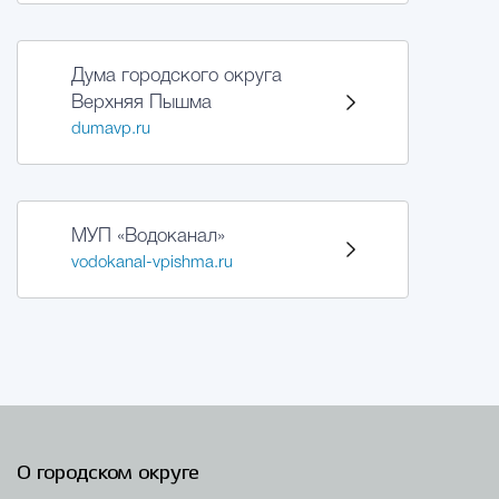
Избирательная коми
Дума городского округа
Верхняя Пышма
dumavp.ru
Гостям Городского ок
Общественная безопасн
МУП «Водоканал»
vodokanal-vpishma.ru
Градостроительство и землепользов
Государственные организации информи
О городском округе
Открытые да