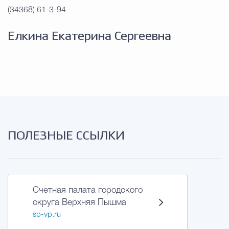
Муниципальная сл
(34368) 61-3-94
Елкина Екатерина Сергеевна
Противодействие корру
Городская среда
Социальная с
Экономика
Муниципальные ус
ПОЛЕЗНЫЕ ССЫЛКИ
Обще
Счетная палата городского
округа Верхняя Пышма
Счётная палата Городского ок
sp-vp.ru