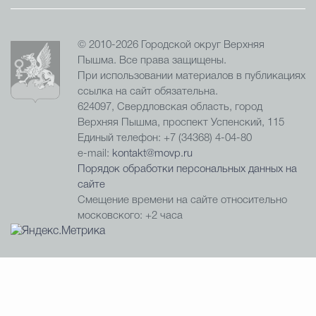
© 2010-2026 Городской округ Верхняя
Пышма. Все права защищены.
При использовании материалов в публикациях
ссылка на сайт обязательна.
624097, Свердловская область, город
Верхняя Пышма, проспект Успенский, 115
Единый телефон: +7 (34368) 4-04-80
e-mail:
kontakt@movp.ru
Порядок обработки персональных данных на
сайте
Смещение времени на сайте относительно
московского: +2 часа