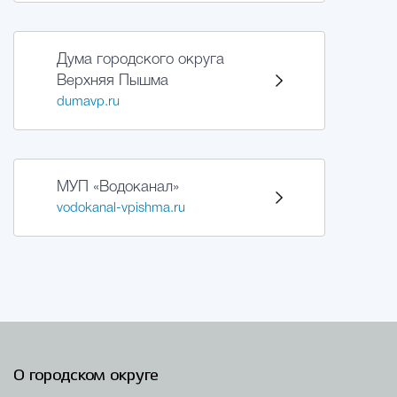
Избирательная коми
Дума городского округа
Верхняя Пышма
dumavp.ru
Гостям Городского ок
Общественная безопасн
МУП «Водоканал»
vodokanal-vpishma.ru
Градостроительство и землепользов
Государственные организации информи
О городском округе
Открытые да