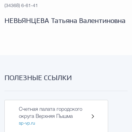
Муниципальная сл
(34368) 6-61-41
НЕВЬЯНЦЕВА Татьяна Валентиновна
Противодействие корру
Городская среда
Социальная с
Экономика
Муниципальные ус
ПОЛЕЗНЫЕ ССЫЛКИ
Обще
Счетная палата городского
округа Верхняя Пышма
Счётная палата Городского ок
sp-vp.ru