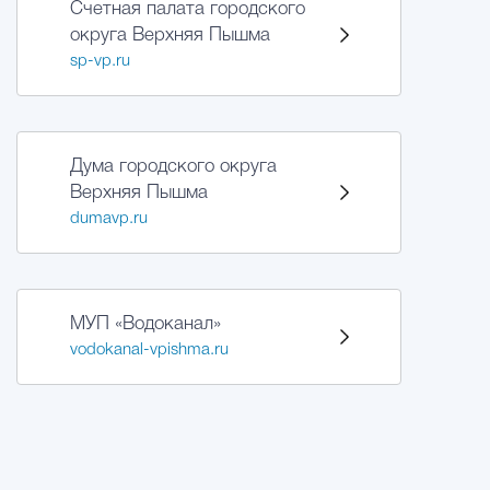
Счетная палата городского
округа Верхняя Пышма
Избирательная коми
sp-vp.ru
Гостям Городского ок
Дума городского округа
Верхняя Пышма
dumavp.ru
Общественная безопасн
Градостроительство и землепользов
МУП «Водоканал»
vodokanal-vpishma.ru
Государственные организации информи
Открытые да