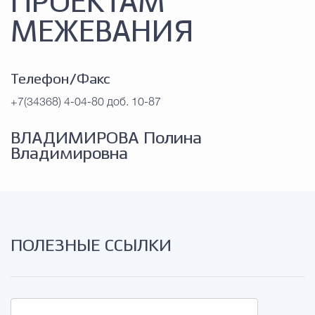
ПРОЕКТАМ
Муниципальная сл
МЕЖЕВАНИЯ
Противодействие корру
Телефон/Факс
+7(34368) 4-04-80 доб. 10-87
Городская среда
Социальная с
ВЛАДИМИРОВА Полина
Владимировна
Экономика
Муниципальные ус
Обще
ПОЛЕЗНЫЕ ССЫЛКИ
Счётная палата Городского ок