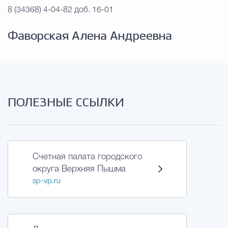
Муниципальная сл
8 (34368) 4-04-82 доб. 16-01
Фаворская Алена Андреевна
Противодействие корру
Городская среда
Социальная с
ПОЛЕЗНЫЕ ССЫЛКИ
Экономика
Муниципальные ус
Счетная палата городского
округа Верхняя Пышма
Обще
sp-vp.ru
Счётная палата Городского ок