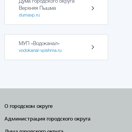
Дума городского округа
Верхняя Пышма
Избирательная коми
dumavp.ru
Гостям Городского ок
МУП «Водоканал»
vodokanal-vpishma.ru
Общественная безопасн
Градостроительство и землепользов
О городском округе
Государственные организации информи
Администрация городского округа
Открытые да
Дума городского округа