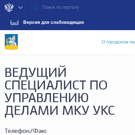
Версия для слабовидящих
О городском ок
Администрация городского ок
ВЕДУЩИЙ
СПЕЦИАЛИСТ ПО
Дума городского округа
Докум
УПРАВЛЕНИЮ
ДЕЛАМИ МКУ УКС
Новости
Обращения граждан
Конт
Телефон/Факс