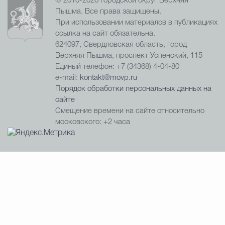
© 2010-2026 Городской округ Верхняя
Пышма. Все права защищены.
При использовании материалов в публикациях
ссылка на сайт обязательна.
624097, Свердловская область, город
Верхняя Пышма, проспект Успенский, 115
Единый телефон: +7 (34368) 4-04-80
e-mail:
kontakt@movp.ru
Порядок обработки персональных данных на
сайте
Смещение времени на сайте относительно
московского: +2 часа