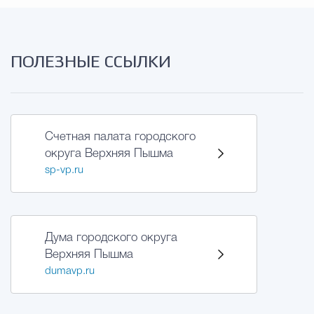
Муниципальная сл
ПОЛЕЗНЫЕ ССЫЛКИ
Противодействие корру
Городская среда
Социальная с
Счетная палата городского
округа Верхняя Пышма
sp-vp.ru
Экономика
Муниципальные ус
Обще
Дума городского округа
Верхняя Пышма
dumavp.ru
Счётная палата Городского ок