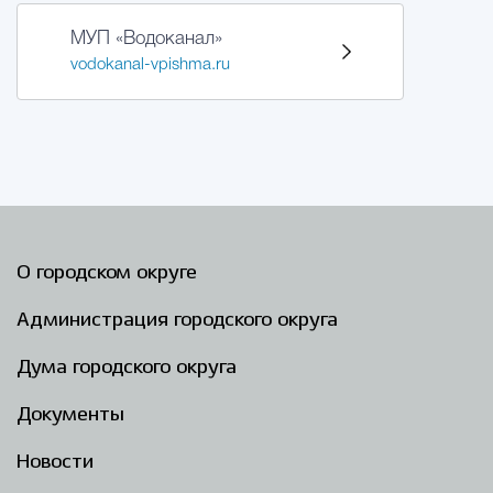
МУП «Водоканал»
Избирательная коми
vodokanal-vpishma.ru
Гостям Городского ок
Общественная безопасн
О городском округе
Градостроительство и землепользов
Администрация городского округа
Дума городского округа
Государственные организации информи
Документы
Новости
Открытые да