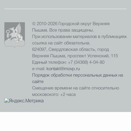
© 2010-2026 Городской округ Верхняя
Пышма. Все права защищены.
При использовании материалов в публикациях
ссылка на сайт обязательна.
624097, Свердловская область, город
Верхняя Пышма, проспект Успенский, 115
Единый телефон: +7 (34368) 4-04-80
e-mail:
kontakt@movp.ru
Порядок обработки персональных данных на
сайте
Смещение времени на сайте относительно
московского: +2 часа