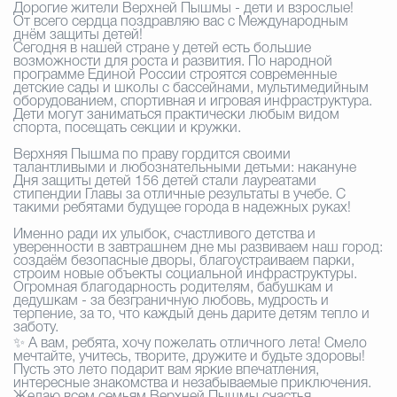
Дорогие жители Верхней Пышмы - дети и взрослые!
От всего сердца поздравляю вас с Международным
днём защиты детей!
Избирательная коми
Сегодня в нашей стране у детей есть большие
возможности для роста и развития. По народной
программе Единой России строятся современные
детские сады и школы с бассейнами, мультимедийным
оборудованием, спортивная и игровая инфраструктура.
Гостям Городского ок
Дети могут заниматься практически любым видом
спорта, посещать секции и кружки.
Верхняя Пышма по праву гордится своими
талантливыми и любознательными детьми: накануне
Общественная безопасн
Дня защиты детей 156 детей стали лауреатами
стипендии Главы за отличные результаты в учебе. С
такими ребятами будущее города в надежных руках!
Именно ради их улыбок, счастливого детства и
уверенности в завтрашнем дне мы развиваем наш город:
Градостроительство и землепользов
создаём безопасные дворы, благоустраиваем парки,
строим новые объекты социальной инфраструктуры.
Огромная благодарность родителям, бабушкам и
дедушкам - за безграничную любовь, мудрость и
терпение, за то, что каждый день дарите детям тепло и
Государственные организации информи
заботу.
✨
А вам, ребята, хочу пожелать отличного лета! Смело
мечтайте, учитесь, творите, дружите и будьте здоровы!
Пусть это лето подарит вам яркие впечатления,
интересные знакомства и незабываемые приключения.
Открытые да
Желаю всем семьям Верхней Пышмы счастья,