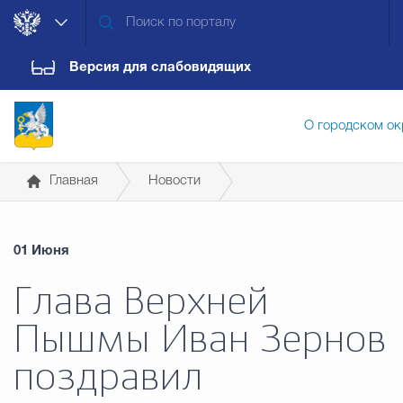
Версия для слабовидящих
О городском ок
Главная
Новости
Администрация городского ок
01 Июня
Дума городского округа
Докум
Глава Верхней
Пышмы Иван Зернов
Новости
Обращения граждан
Конт
поздравил