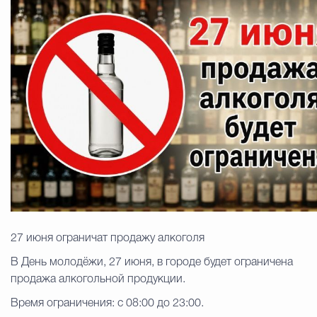
Муниципальная сл
Противодействие корру
Городская среда
Социальная с
Экономика
Муниципальные ус
Обще
27 июня ограничат продажу алкоголя
В День молодёжи, 27 июня, в городе будет ограничена
продажа алкогольной продукции.
Счётная палата Городского ок
Время ограничения: с 08:00 до 23:00.