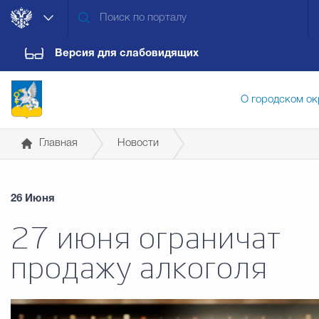
Версия для слабовидящих
О городском ок
Главная
Новости
Администрация городского ок
26 Июня
Дума городского округа
Докум
27 июня ограничат
продажу алкоголя
Новости
Обращения граждан
Конт