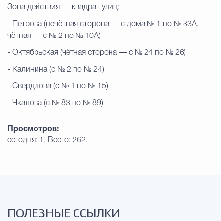
Зона действия — квадрат улиц:
Избирательная коми
- Петрова (нечётная сторона — с дома № 1 по № 33А,
чётная — с № 2 по № 10А)
- Октябрьская (чётная сторона — с № 24 по № 26)
Гостям Городского ок
- Калинина (с № 2 по № 24)
- Свердлова (с № 1 по № 15)
Общественная безопасн
- Чкалова (с № 83 по № 89)
Просмотров:
сегодня: 1, Всего: 262.
Градостроительство и землепользов
Государственные организации информи
ПОЛЕЗНЫЕ ССЫЛКИ
Открытые да