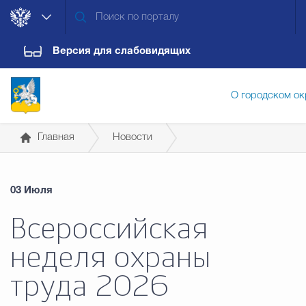
Версия для слабовидящих
О городском ок
Главная
Новости
Администрация городского ок
03 Июля
Дума городского округа
Докум
Всероссийская
неделя охраны
Новости
Обращения граждан
Конт
труда 2026