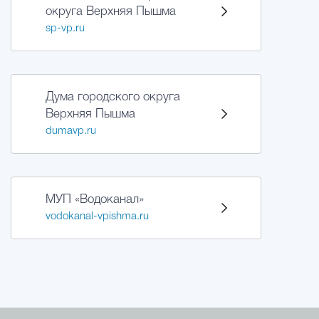
округа Верхняя Пышма
sp-vp.ru
Дума городского округа
Верхняя Пышма
dumavp.ru
МУП «Водоканал»
vodokanal-vpishma.ru