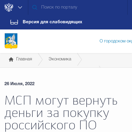
Версия для слабовидящих
О городском ок
Главная
Экономика
Администрация городского ок
Антикризисные меры поддержки бизнеса
26 Июля, 2022
Дума городского округа
Докум
МСП могут вернуть
деньги за покупку
Новости
Обращения граждан
Конт
российского ПО