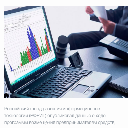
Муниципальная сл
Противодействие корру
Городская среда
Социальная с
Экономика
Муниципальные ус
Обще
Российский фонд развития информационных
технологий (РФРИТ) опубликовал данные о ходе
Счётная палата Городского ок
программы возмещения предпринимателям средств,