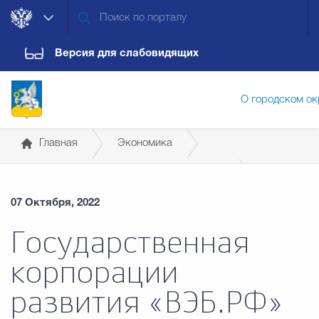
Версия для слабовидящих
О городском ок
Главная
Экономика
Администрация городского ок
Антикризисные меры поддержки бизнеса
07 Октября, 2022
Дума городского округа
Докум
Государственная
корпорации
Новости
Обращения граждан
Конт
развития «ВЭБ.РФ»