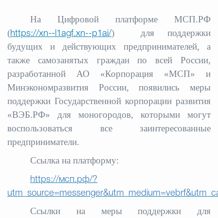
На Цифровой платформе МСП.РФ
Избирательная коми
(
) для поддержки
https://xn--l1agf.xn--p1ai/
будущих и действующих предпринимателей, а
также самозанятых граждан по всей России,
Гостям Городского ок
разработанной АО «Корпорация «МСП» и
Минэкономразвития России, появились меры
поддержки Государственной корпорации развития
Общественная безопасн
«ВЭБ.РФ» для моногородов, которыми могут
воспользоваться все заинтересованные
Градостроительство и землепользов
предприниматели.
Ссылка на платформу:
Государственные организации информи
https://мсп.рф/?
utm_source=messenger&utm_medium=vebrf&utm_c
Ссылки на меры поддержки для
Открытые да