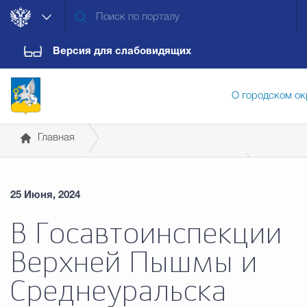
Версия для слабовидящих
О городском ок
Главная
Администрация городского ок
Государственные организации информируют
25 Июня, 2024
ГАИ отделения МВД
Дума городского округа
Докум
В Госавтоинспекции
Верхней Пышмы и
Новости
Обращения граждан
Конт
Среднеуральска