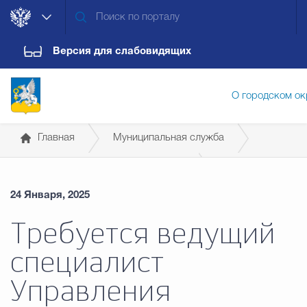
Версия для слабовидящих
О городском ок
Главная
Муниципальная служба
Администрация городского ок
Сведения о вакантных должностях
24 Января, 2025
Дума городского округа
Докум
Требуется ведущий
специалист
Новости
Обращения граждан
Конт
Управления