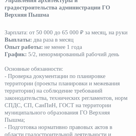
Управления архитектуры и
градостроительства администрации ГО
Избирательная коми
Верхняя Пышма
Зарплата: от 50 000 до 65 000 ₽ за месяц, на руки
Гостям Городского ок
Выплаты:
два раза в месяц
Опыт работы:
не менее 1 года
График:
5/2, ненормированный рабочий день
Общественная безопасн
Основные обязанности:
- Проверка документации по планировке
территории (проекты планировки и
межевания
Градостроительство и землепользов
территории) на соблюдение требований
законодательства,
технических регламентов, норм
СПДС, СП, СанПиН, ГОСТ на территории
Государственные организации информи
муниципального образования ГО Верхняя
Пышма;
- Подготовка нормативно правовых актов в
области градостроительной
деятельности и
Открытые да