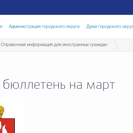
ге
Администрация городского округа
Дума городского окру
Справочная информация для иностранных граждан
иципальная служба
Противодействие коррупции
Город
луги
Общество
Счётная палата Городского округа
Изб
бюллетень на март
опасность
Градостроительство и землепользование