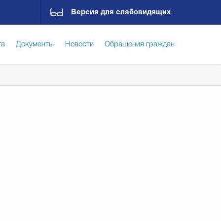
Версия для слабовидящих
га
Документы
Новости
Обращения граждан
ская среда
Социальная сфера
Экономика
ирательная комиссия
Гостям Городского округа
Государственные организации информируют