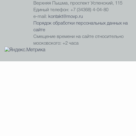
Верхняя Пышма, проспект Успенский, 115
Единый телефон: +7 (34368) 4-04-80
e-mail:
kontakt@movp.ru
Порядок обработки персональных данных на
сайте
Смещение времени на сайте относительно
московского: +2 часа