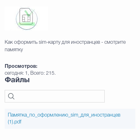
Муниципальная сл
Противодействие корру
Как оформить sim-карту для иностранцев - смотрите
памятку
Городская среда
Социальная с
Просмотров:
сегодня: 1, Всего: 215.
Экономика
Муниципальные ус
Файлы
Обще
Памятка_по_оформлению_sim_для_иностранцев
(1).pdf
Счётная палата Городского ок