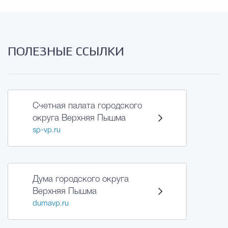
Избирательная коми
ПОЛЕЗНЫЕ ССЫЛКИ
Гостям Городского ок
Общественная безопасн
Счетная палата городского
округа Верхняя Пышма
sp-vp.ru
Градостроительство и землепользов
Дума городского округа
Государственные организации информи
Верхняя Пышма
dumavp.ru
Открытые да