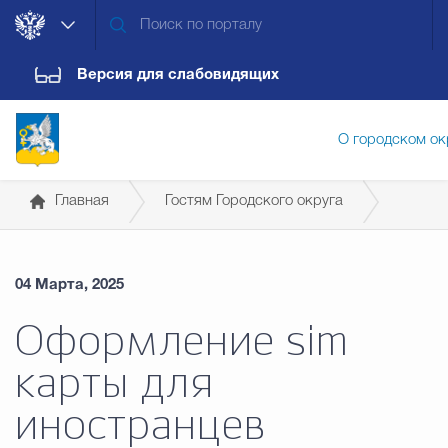
Версия для слабовидящих
О городском ок
Главная
Гостям Городского округа
Администрация городского ок
Справочная информация для иностранных граждан
04 Марта, 2025
Дума городского округа
Докум
Оформление sim
карты для
Новости
Обращения граждан
Конт
иностранцев