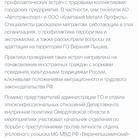
профилактических встреч с трудовыми коллективами
городских предприятий. В частности, они посетили АО
Избирательная коми
«Автотранспорт» и ООО «Компания Металл Профиль».
Специалисты рассказали мигрантам, работающим в этих
организациях, о профилактике терроризма и
Гостям Городского ок
экстремизма, а также рассмотрели вопросы их
адаптации на территории ГО Верхняя Пышма.
Практика проведения таких встреч направлена на
Общественная безопасн
ознакомление иностранных граждан с нормами
поведения, культурными традициями России,
ключевыми положениями миграционного и трудового
законодательства РФ.
Градостроительство и землепользов
Помимо представителей администрации ГО и отдела
этноконфессиональных отношений Департамента
Государственные организации информи
внутренней политики Свердловской области в
мероприятиях участвовал начальник отделения по
борьбе с преступлениями против личности отдела
уголовного розыска МО МВД РФ «Верхнепышминский»
Открытые да