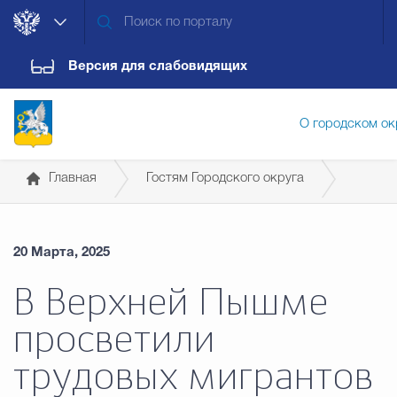
Версия для слабовидящих
О городском ок
Главная
Гостям Городского округа
Администрация городского ок
Справочная информация для иностранных граждан
20 Марта, 2025
Дума городского округа
Докум
В Верхней Пышме
просветили
Новости
Обращения граждан
Конт
трудовых мигрантов