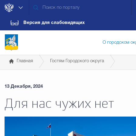
Версия для слабовидящих
О городском ок
Главная
Гостям Городского округа
Администрация городского ок
Справочная информация для иностранных граждан
13 Декабря, 2024
Дума городского округа
Докум
Для нас чужих нет
Новости
Обращения граждан
Конт