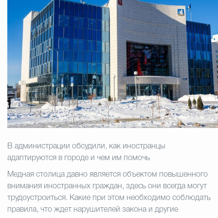
Муниципальная сл
Противодействие корру
Городская среда
Социальная с
Экономика
Муниципальные ус
В администрации обсудили, как иностранцы
адаптируются в городе и чем им помочь
Обще
Медная столица давно является объектом повышенного
внимания иностранных граждан, здесь они всегда могут
трудоустроиться. Какие при этом необходимо соблюдать
Счётная палата Городского ок
правила, что ждет нарушителей закона и другие