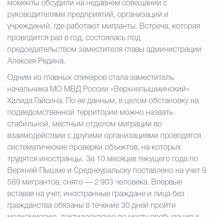
моменты обсудили на недавнем совещании с
руководителями предприятий, организаций и
Избирательная коми
учреждений, где работают мигранты. Встреча, которая
проводится раз в год, состоялась под
председательством заместителя главы администрации
Гостям Городского ок
Алексея Редина.
Одним из главных спикеров стала заместитель
начальника МО МВД России «Верхнепышминский»
Общественная безопасн
Халида Гайсина. По ее данным, в целом обстановку на
подведомственной территории можно назвать
стабильной, местным отделом миграции во
взаимодействии с другими организациями проводятся
Градостроительство и землепользов
систематические проверки объектов, на которых
трудятся иностранцы. За 10 месяцев текущего года по
Верхней Пышме и Среднеуральску поставлено на учет 9
Государственные организации информи
589 мигрантов, снято — 2 903 человека. Впервые
вставая на учет, иностранные граждане и лица без
гражданства обязаны в течение 30 дней пройти
Открытые да