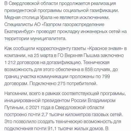
В Свердловской области продолжается реализация
президентской программы социальной газификации.
Избирательная коми
Медная столица Урала не является исключением.
Специалисты АО «Газпром газораспределение
Екатеринбург» проводят прокладку инженерных сетей на
Гостям Городского ок
территории муниципалитета.
Как сообщили корреспонденту газеты «Красное знамя» в
компании, на 25 марта в ГО Верхняя Пышма заключено
Общественная безопасн
1 212 договоров на догазификацию. Техническая
возможность для этого обеспечена в 858 случаях, до
границ участка коммуникации проложены по 799
Градостроительство и землепользов
договорам. Подключено 275 потребителей.
Напомним, всего в рамках соответствующей программы,
инициированной президентом России Владимиром
Государственные организации информи
Путиным, с 2021 года в Свердловской области
построено почти 2,7 тысячи километров газовых сетей.
Это позволило создать техническую возможность для
подключения почти 91,1 тысячи жилых домов. В
Открытые да