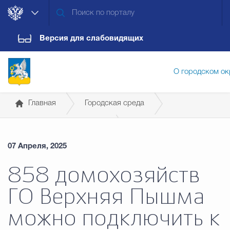
Версия для слабовидящих
О городском ок
Главная
Городская среда
Администрация городского ок
Социальная газификация
07 Апреля, 2025
Дума городского округа
Докум
858 домохозяйств
ГО Верхняя Пышма
Новости
Обращения граждан
Конт
можно подключить к