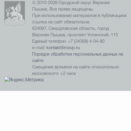
© 2010-2026 Городской округ Верхняя
Пышма. Все права защищены.
При использовании материалов в публикациях
ссылка на сайт обязательна.
624097, Свердловская область, город
Верхняя Пышма, проспект Успенский, 115
Единый телефон: +7 (34368) 4-04-80
e-mail:
kontakt@movp.ru
Порядок обработки персональных данных на
сайте
Смещение времени на сайте относительно
московского: +2 часа