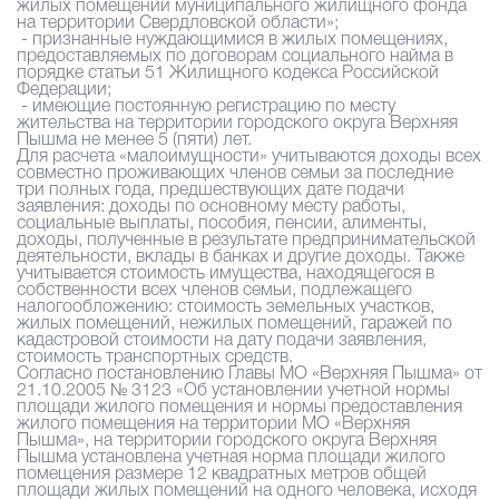
жилых помещений муниципального жилищного фонда
на территории Свердловской области»;
- признанные нуждающимися в жилых помещениях,
предоставляемых по договорам социального найма в
порядке статьи 51 Жилищного кодекса Российской
Федерации;
- имеющие постоянную регистрацию по месту
жительства на территории городского округа Верхняя
Пышма не менее 5 (пяти) лет.
Для расчета «малоимущности» учитываются доходы всех
совместно проживающих членов семьи за последние
три полных года, предшествующих дате подачи
заявления: доходы по основному месту работы,
социальные выплаты, пособия, пенсии, алименты,
доходы, полученные в результате предпринимательской
деятельности, вклады в банках и другие доходы. Также
учитывается стоимость имущества, находящегося в
собственности всех членов семьи, подлежащего
налогообложению: стоимость земельных участков,
жилых помещений, нежилых помещений, гаражей по
кадастровой стоимости на дату подачи заявления,
стоимость транспортных средств.
Согласно постановлению Главы МО «Верхняя Пышма» от
21.10.2005 № 3123 «Об установлении учетной нормы
площади жилого помещения и нормы предоставления
жилого помещения на территории МО «Верхняя
Пышма», на территории городского округа Верхняя
Пышма установлена учетная норма площади жилого
помещения размере 12 квадратных метров общей
площади жилых помещений на одного человека, исходя