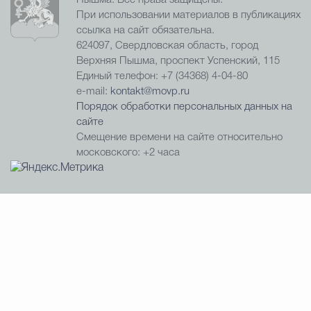
При использовании материалов в публикациях
ссылка на сайт обязательна.
624097, Свердловская область, город
Верхняя Пышма, проспект Успенский, 115
Единый телефон: +7 (34368) 4-04-80
e-mail:
kontakt@movp.ru
Порядок обработки персональных данных на
сайте
Смещение времени на сайте относительно
московского: +2 часа