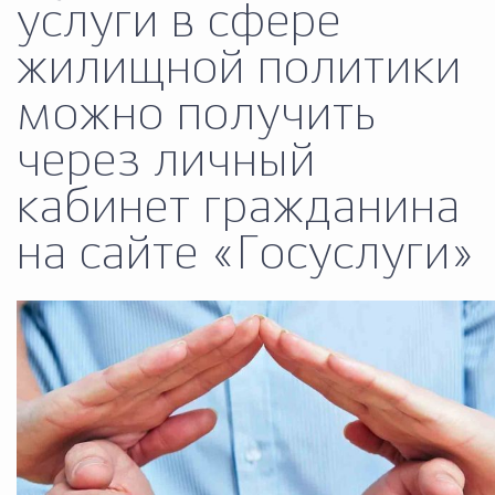
услуги в сфере
Муниципальная сл
жилищной политики
можно получить
Противодействие корру
через личный
Городская среда
Социальная с
кабинет гражданина
на сайте «Госуслуги»
Экономика
Муниципальные ус
Обще
Счётная палата Городского ок