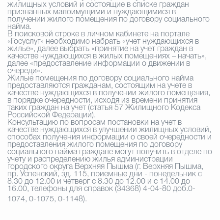
жилищных условий и состоящие в списке граждан
признанных малоимущими и нуждающимися в
получении жилого помещения по договору социального
найма.
В поисковой строке в личном кабинете на портале
«Госуслуг» необходимо набрать «учет нуждающихся в
жилье», далее выбрать «принятие на учет граждан в
качестве нуждающихся в жилых помещениях – начать»,
далее «предоставление информации о движении в
очереди».
Жилые помещения по договору социального найма
предоставляются гражданам, состоящим на учете в
качестве нуждающихся в получении жилого помещения,
в порядке очередности, исходя из времени принятия
таких граждан на учет (статья 57 Жилищного Кодекса
Российской Федерации).
Консультацию по вопросам постановки на учет в
качестве нуждающихся в улучшении жилищных условий,
способах получения информации о своей очередности и
предоставления жилого помещения по договору
социального найма граждане могут получить в отделе по
учету и распределению жилья администрации
городского округа Верхняя Пышма (г. Верхняя Пышма,
пр. Успенский, зд. 115, приемные дни - понедельник с
8.30 до 12.00 и четверг с 8.30 до 12.00 и с 14.00 до
16.00, телефоны для справок (34368) 4-04-80 доб.0-
1074, 0-1075, 0-1148).