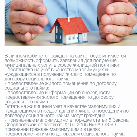
Избирательная коми
Гостям Городского ок
В личном кабинете граждан на сайте Госуслуг имеется
возможность оформить заявления для получения
Общественная безопасн
муниципальных услуг в сфере жилищной политики:
- постановка на учет в качестве малоимущих и
нуждающихся в получении жилого помещения по
договору социального найма;
- предоставление жилого помещения по договору
Градостроительство и землепользов
социального найма;
- предоставление информации об очередности
предоставления жилого помещения по договору
социального найма.
Встать на жилищный учет в качестве малоимущих и
нуждающихся в предоставлении жилого помещения по
Государственные организации информи
договору социального найма
могут граждане:
- признанные малоимущими в порядке статьи 5 Закона
Свердловской области от 22.07.2005 № 96-ОЗ «О
признании граждан малоимущими в целях
предоставления им по договорам социального найма
Открытые да