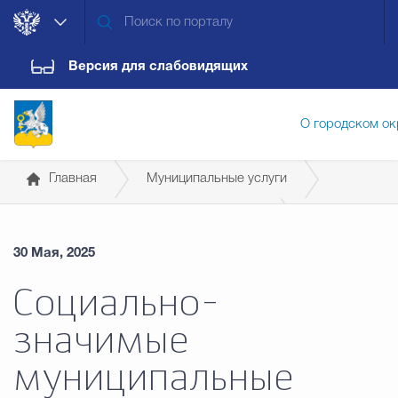
Версия для слабовидящих
О городском ок
Главная
Муниципальные услуги
Администрация городского ок
Муниципальные услуги в сфере жилья
30 Мая, 2025
Дума городского округа
Докум
Социально-
значимые
Новости
Обращения граждан
Конт
муниципальные