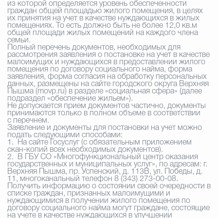
из которой определяется уровень обеспеченности
граждан общей площадью жилого помещения, в целях
их принятия на учет в качестве нуждающихся в жилых
помещениях. То есть должно быть не более 12,0 кв.м
общей площади жилых помещений на каждого члена
семьи.
Полный перечень документов, необходимых для
рассмотрения заявления о постановке на учет в качестве
малоимущих и нуждающихся в предоставлении жилого
помещения по договору социального найма, форма
заявления, форма согласия на обработку персональных
данных, размещены на сайте городского округа Верхняя
Пышма (
movp
.
ru
) в разделе «социальная сфера» (далее
подраздел «обеспечение жильем»).
Не допускается прием документов частично, документы
принимаются только в полном объеме в соответствии
с перечнем.
Заявление и документы для постановки на учет можно
подать следующими способами:
1.
На сайте Госуслуг (с обязательным приложением
скан-копий всех необходимых документов).
2.
В ГБУ СО «Многофункциональный центр оказания
государственных и муниципальных услуг», по адресам: г.
Верхняя Пышма, пр. Успенский, д. 113В, ул. Победы, д.
11, многоканальный телефон 8 (343) 273-00-08.
Получить информацию о состоянии своей очередности в
списке граждан, признанных малоимущими и
нуждающимися в получении жилого помещения по
договору социального найма могут граждане, состоящие
на учете в качестве нуждающихся в улучшении