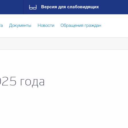
Версия для слабовидящих
га
Документы
Новости
Обращения граждан
ская среда
Социальная сфера
Экономика
ирательная комиссия
Гостям Городского округа
25 года
Государственные организации информируют