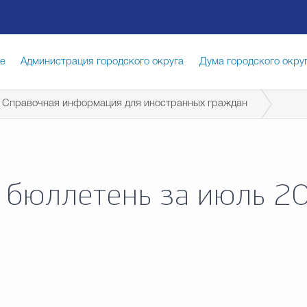
ге
Администрация городского округа
Дума городского окру
Справочная информация для иностранных граждан
иципальная служба
Противодействие коррупции
Город
луги
Общество
Счётная палата Городского округа
Изб
бюллетень за июль 20
опасность
Градостроительство и землепользование