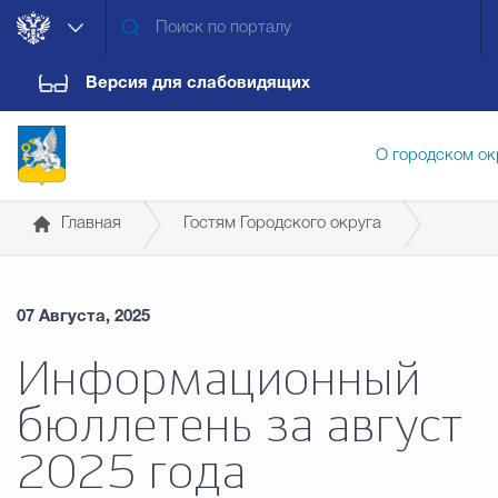
Версия для слабовидящих
О городском ок
Главная
Гостям Городского округа
Администрация городского ок
Справочная информация для иностранных граждан
07 Августа, 2025
Дума городского округа
Докум
Информационный
бюллетень за август
Новости
Обращения граждан
Конт
2025 года