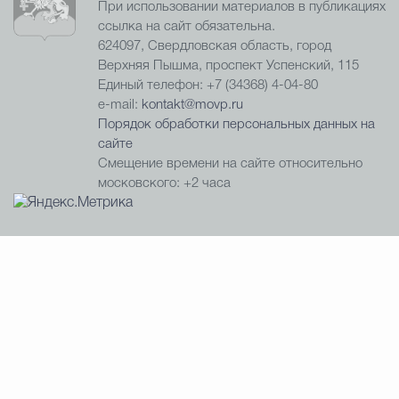
При использовании материалов в публикациях
ссылка на сайт обязательна.
624097, Свердловская область, город
Верхняя Пышма, проспект Успенский, 115
Единый телефон: +7 (34368) 4-04-80
e-mail:
kontakt@movp.ru
Порядок обработки персональных данных на
сайте
Смещение времени на сайте относительно
московского: +2 часа