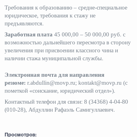
Требования к образованию – средне-специальное
Избирательная коми
юридическое, требования к стажу не
предъявляются.
Заработная плата
45 000,00 – 50 000,00 руб. с
Гостям Городского ок
возможностью дальнейшего пересмотра в сторону
увеличения при присвоении классного чина и
наличии стажа муниципальной службы.
Общественная безопасн
Электронная почта для направления
резюме:
r.abdullin@movp.ru; kontakt@movp.ru (с
Градостроительство и землепользов
пометкой «соискание, юридический отдел»).
Контактный телефон для связи: 8 (34368) 4-04-80
(010-28), Абдуллин Рафаэль Самигуллаевич.
Государственные организации информи
Просмотров:
Открытые да