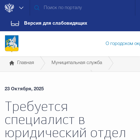
Версия для слабовидящих
О городском ок
Главная
Муниципальная служба
Администрация городского ок
Сведения о вакантных должностях
23 Октября, 2025
Дума городского округа
Докум
Требуется
специалист в
Новости
Обращения граждан
Конт
юридический отдел