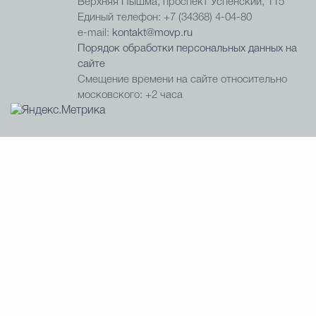
Верхняя Пышма, проспект Успенский, 115
Единый телефон: +7 (34368) 4-04-80
e-mail:
kontakt@movp.ru
Порядок обработки персональных данных на
сайте
Смещение времени на сайте относительно
московского: +2 часа