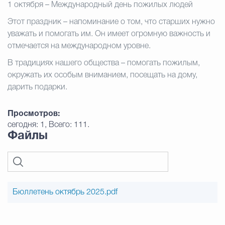
1 октября – Международный день
пожилых людей
Этот праздник – напоминание о том, что
старших нужно
Избирательная коми
уважать и помогать им. Он имеет
огромную важность и
отмечается
на международном уровне.
Гостям Городского ок
В традициях нашего общества – помогать
пожилым,
окружать их особым вниманием,
посещать на дому,
дарить подарки.
Общественная безопасн
Просмотров:
сегодня: 1, Всего: 111.
Файлы
Градостроительство и землепользов
Государственные организации информи
Бюллетень октябрь 2025.pdf
Открытые да