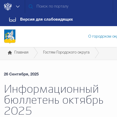
Версия для слабовидящих
О городском ок
Главная
Гостям Городского округа
Администрация городского ок
Справочная информация для иностранных граждан
26 Сентября, 2025
Дума городского округа
Докум
Информационный
бюллетень октябрь
Новости
Обращения граждан
Конт
2025