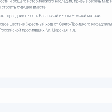
ости и общего исторического наследия,
призыв беречь мир и
и строить будущее вместе.
ают праздник в честь Казанской иконы
Божией матери.
овое шествие (Крестный ход) от Свято-
Троицкого кафедральн
е Российской
просиявших (ул. Царская, 10).