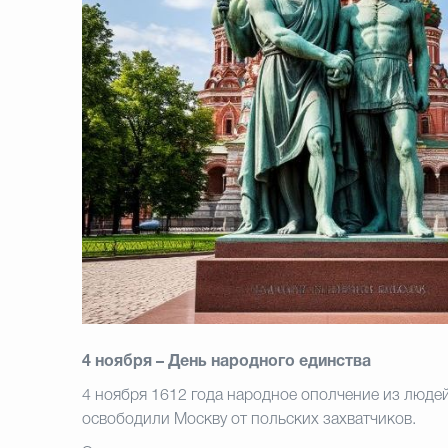
4 ноября – День народного единства
4 ноября 1612 года народное ополчение из люде
освободили Москву от польских
захватчиков.