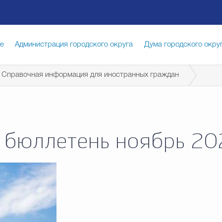
ге
Администрация городского округа
Дума городского окру
Справочная информация для иностранных граждан
иципальная служба
Противодействие коррупции
Город
луги
Общество
Счётная палата Городского округа
Изб
бюллетень ноябрь 20
опасность
Градостроительство и землепользование