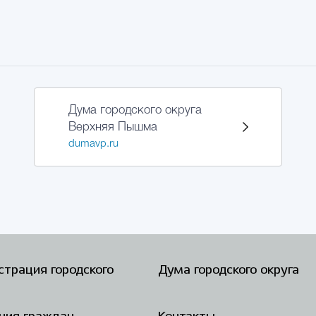
Дума городского округа
Верхняя Пышма
dumavp.ru
трация городского
Дума городского округа