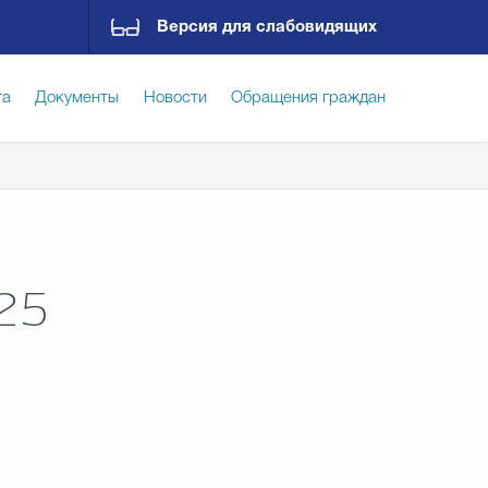
Версия для слабовидящих
га
Документы
Новости
Обращения граждан
ская среда
Социальная сфера
Экономика
ирательная комиссия
Гостям Городского округа
25
Государственные организации информируют