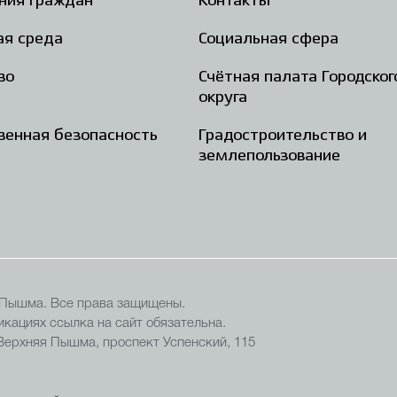
ния граждан
Контакты
ая среда
Социальная сфера
во
Счётная палата Городског
округа
енная безопасность
Градостроительство и
землепользование
 Пышма. Все права защищены.
кациях ссылка на сайт обязательна.
 Верхняя Пышма, проспект Успенский, 115