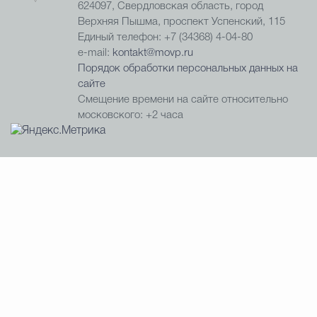
624097, Свердловская область, город
Верхняя Пышма, проспект Успенский, 115
Единый телефон: +7 (34368) 4-04-80
e-mail:
kontakt@movp.ru
Порядок обработки персональных данных на
сайте
Смещение времени на сайте относительно
московского: +2 часа