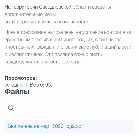
На территории Свердловской
области введены
Избирательная коми
дополнительные
меры
антитеррористической
безопасности
Новые требования направлены на усиление
контроля за
Гостям Городского ок
временным пребыванием
иногородних, в том числе
иностранных граждан,
и ограничение публикаций в сети
о
беспилотниках. Эти правила важно знать
каждому
жителю и гостю региона.
Общественная безопасн
Просмотров:
сегодня: 1, Всего: 93.
Градостроительство и землепользов
Файлы
Государственные организации информи
Бюллетень на март 2026 года.pdf
Открытые да