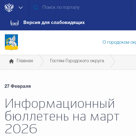
Версия для слабовидящих
О городском ок
Главная
Гостям Городского округа
Администрация городского ок
Справочная информация для иностранных граждан
27 Февраля
Дума городского округа
Докум
Информационный
бюллетень на март
Новости
Обращения граждан
Конт
2026